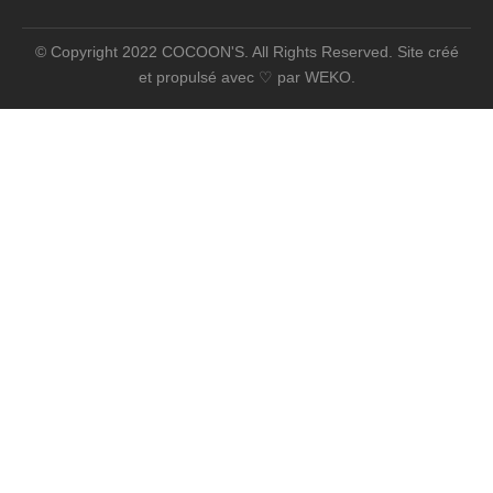
© Copyright 2022 COCOON'S. All Rights Reserved. Site créé
et propulsé avec ♡ par
WEKO
.