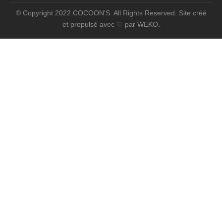
© Copyright 2022 COCOON'S. All Rights Reserved. Site créé
et propulsé avec ♡ par
WEKO
.